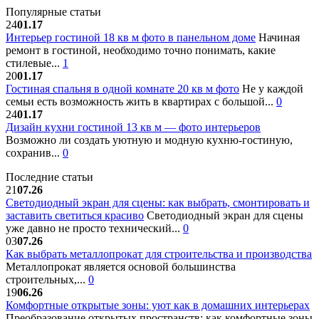
Популярные статьи
24
01.17
Интерьер гостиной 18 кв м фото в панельном доме
Начиная
ремонт в гостиной, необходимо точно понимать, какие
стилевые...
1
20
01.17
Гостиная спальня в одной комнате 20 кв м фото
Не у каждой
семьи есть возможность жить в квартирах с большой...
0
24
01.17
Дизайн кухни гостиной 13 кв м — фото интерьеров
Возможно ли создать уютную и модную кухню-гостиную,
сохранив...
0
Последние статьи
21
07.26
Светодиодный экран для сцены: как выбрать, смонтировать и
заставить светиться красиво
Светодиодный экран для сцены
уже давно не просто технический...
0
03
07.26
Как выбрать металлопрокат для строительства и производства
Металлопрокат является основой большинства
строительных,...
0
19
06.26
Комфортные открытые зоны: уют как в домашних интерьерах
Преобразование открытых пространств: как комфортные зоны