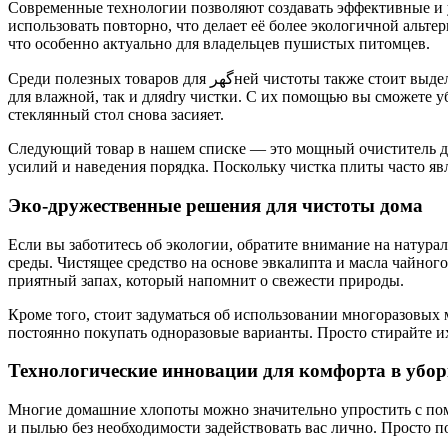
Современные технологии позволяют создавать эффективные и у
использовать повторно, что делает её более экологичной альт
что особенно актуально для владельцев пушистых питомцев.
Среди полезных товаров для گھرней чистоты также стоит выделить набор из микрофибровых салфеток. Они обладают отличными абсорбирующими свойствами и могут использоваться как
для влажной, так и дляdry чистки. С их помощью вы сможете у
стеклянный стол снова засияет.
Следующий товар в нашем списке — это мощный очиститель для
усилий и наведения порядка. Поскольку чистка плиты часто я
Эко-дружественные решения для чистоты дома
Если вы заботитесь об экологии, обратите внимание на натура
среды. Чистящее средство на основе эвкалипта и масла чайного
приятный запах, который напомнит о свежести природы.
Кроме того, стоит задуматься об использовании многоразовых м
постоянно покупать одноразовые варианты. Просто стирайте и
Технологические инновации для комфорта в убор
Многие домашние хлопоты можно значительно упростить с пом
и пылью без необходимости задействовать вас лично. Просто по