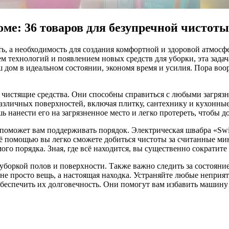
ме: 36 товаров для безупречной чистоты
ть, а необходимость для создания комфортной и здоровой атмосф
ием технологий и появлением новых средств для уборки, эта зада
ш дом в идеальном состоянии, экономя время и усилия. Пора в
е чистящие средства. Они способны справиться с любыми загряз
различных поверхностей, включая плитку, сантехнику и кухонны
нанести его на загрязненное место и легко протереть, чтобы до
поможет вам поддерживать порядок. Электрическая швабра «Swif
 её помощью вы легко сможете добиться чистоты за считанные м
го порядка. Зная, где всё находится, вы существенно сократите 
 уборкой полов и поверхности. Также важно следить за состоян
 просто вещь, а настоящая находка. Устраняйте любые неприят
беспечить их долговечность. Они помогут вам избавить машину