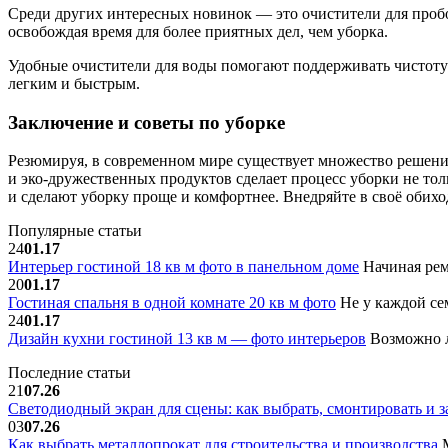
Среди других интересных новинок — это очистители для пробо
освобождая время для более приятных дел, чем уборка.
Удобные очистители для воды помогают поддерживать чистоту 
легким и быстрым.
Заключение и советы по уборке
Резюмируя, в современном мире существует множество решени
и эко-дружественных продуктов сделает процесс уборки не тол
и сделают уборку проще и комфортнее. Внедряйте в своё обихо
Популярные статьи
24
01.17
Интерьер гостиной 18 кв м фото в панельном доме
Начиная рем
20
01.17
Гостиная спальня в одной комнате 20 кв м фото
Не у каждой сем
24
01.17
Дизайн кухни гостиной 13 кв м — фото интерьеров
Возможно л
Последние статьи
21
07.26
Светодиодный экран для сцены: как выбрать, смонтировать и з
03
07.26
Как выбрать металлопрокат для строительства и производства
М