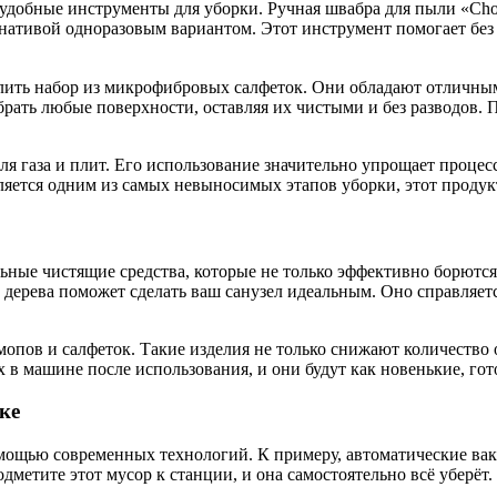
добные инструменты для уборки. Ручная швабра для пыли «Chom
ернативой одноразовым вариантом. Этот инструмент помогает бе
брать любые поверхности, оставляя их чистыми и без разводов. 
 газа и плит. Его использование значительно упрощает процесс
вляется одним из самых невыносимых этапов уборки, этот прод
льные чистящие средства, которые не только эффективно борются
 дерева поможет сделать ваш санузел идеальным. Оно справляетс
опов и салфеток. Такие изделия не только снижают количество о
х в машине после использования, и они будут как новенькие, г
ке
ощью современных технологий. К примеру, автоматические вак
дметите этот мусор к станции, и она самостоятельно всё уберёт.