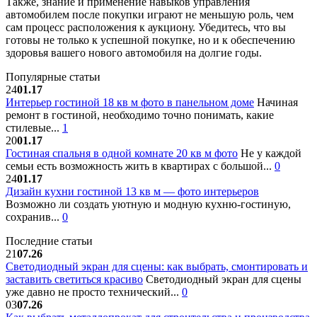
Также, знание и применение навыков управления
автомобилем после покупки играют не меньшую роль, чем
сам процесс расположения к аукциону. Убедитесь, что вы
готовы не только к успешной покупке, но и к обеспечению
здоровья вашего нового автомобиля на долгие годы.
Популярные статьи
24
01.17
Интерьер гостиной 18 кв м фото в панельном доме
Начиная
ремонт в гостиной, необходимо точно понимать, какие
стилевые...
1
20
01.17
Гостиная спальня в одной комнате 20 кв м фото
Не у каждой
семьи есть возможность жить в квартирах с большой...
0
24
01.17
Дизайн кухни гостиной 13 кв м — фото интерьеров
Возможно ли создать уютную и модную кухню-гостиную,
сохранив...
0
Последние статьи
21
07.26
Светодиодный экран для сцены: как выбрать, смонтировать и
заставить светиться красиво
Светодиодный экран для сцены
уже давно не просто технический...
0
03
07.26