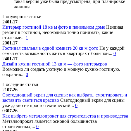
такая версия уже была предусмотрена, при планировке
жилища.
Популярные статьи
24
01.17
Интерьер гостиной 18 кв м фото в панельном доме
Начиная
ремонт в гостиной, необходимо точно понимать, какие
стилевые...
1
20
01.17
Гостиная спальня в одной комнате 20 кв м фото
Не у каждой
семьи есть возможность жить в квартирах с большой...
0
24
01.17
Дизайн кухни гостиной 13 кв м — фото интерьеров
Возможно ли создать уютную и модную кухню-гостиную,
сохранив...
0
Последние статьи
21
07.26
Светодиодный экран для сцены: как выбрать, смонтировать и
заставить светиться красиво
Светодиодный экран для сцены
уже давно не просто технический...
0
03
07.26
Как выбрать металлопрокат для строительства и производства
Металлопрокат является основой большинства
строительных,...
0