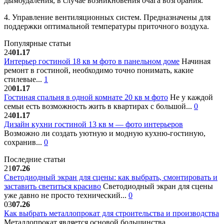
дымоудаления, в случае возникновения очага возгорания.
4. Управление вентиляционных систем. Предназначены для
поддержки оптимальной температуры приточного воздуха.
Популярные статьи
24
01.17
Интерьер гостиной 18 кв м фото в панельном доме
Начиная
ремонт в гостиной, необходимо точно понимать, какие
стилевые...
1
20
01.17
Гостиная спальня в одной комнате 20 кв м фото
Не у каждой
семьи есть возможность жить в квартирах с большой...
0
24
01.17
Дизайн кухни гостиной 13 кв м — фото интерьеров
Возможно ли создать уютную и модную кухню-гостиную,
сохранив...
0
Последние статьи
21
07.26
Светодиодный экран для сцены: как выбрать, смонтировать и
заставить светиться красиво
Светодиодный экран для сцены
уже давно не просто технический...
0
03
07.26
Как выбрать металлопрокат для строительства и производства
Металлопрокат является основой большинства