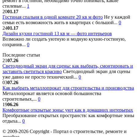
ремонт в гостиной, необходимо точно понимать, какие
стилевые...
1
20
01.17
Гостиная спальня в одной комнате 20 кв м фото
Не у каждой
семьи есть возможность жить в квартирах с большой...
0
24
01.17
Дизайн кухни гостиной 13 кв м — фото интерьеров
Возможно ли создать уютную и модную кухню-гостиную,
сохранив...
0
Последние статьи
21
07.26
Светодиодный экран для сцены: как выбрать, смонтировать и
заставить светиться красиво
Светодиодный экран для сцены
уже давно не просто технический...
0
03
07.26
Как выбрать металлопрокат для строительства и производства
Металлопрокат является основой большинства
строительных,...
0
19
06.26
Комфортные открытые зоны: уют как в домашних интерьерах
Преобразование открытых пространств: как комфортные зоны
отдыха...
0
© 2009-2026 Copyright - Портал о строительстве, ремонте и
дизайне