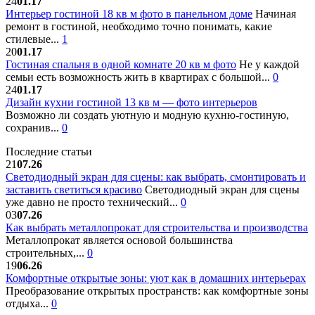
24
01.17
Интерьер гостиной 18 кв м фото в панельном доме
Начиная
ремонт в гостиной, необходимо точно понимать, какие
стилевые...
1
20
01.17
Гостиная спальня в одной комнате 20 кв м фото
Не у каждой
семьи есть возможность жить в квартирах с большой...
0
24
01.17
Дизайн кухни гостиной 13 кв м — фото интерьеров
Возможно ли создать уютную и модную кухню-гостиную,
сохранив...
0
Последние статьи
21
07.26
Светодиодный экран для сцены: как выбрать, смонтировать и
заставить светиться красиво
Светодиодный экран для сцены
уже давно не просто технический...
0
03
07.26
Как выбрать металлопрокат для строительства и производства
Металлопрокат является основой большинства
строительных,...
0
19
06.26
Комфортные открытые зоны: уют как в домашних интерьерах
Преобразование открытых пространств: как комфортные зоны
отдыха...
0