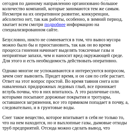
сегодня по данному направлению организовано большое
количество компаний, которые занимаются тем же самым.
Несмотря на их оперативное развитие, конкуренции,
абсолютно нет, так как работы, особенно, в зимний период,
хватает всем смотри
подробнее
информацию на
специализированном сайте.
Безусловно, никто не сомневается в том, что вывоз мусора
можно было бы и приостановить, так как он во время
процесса гниения начинает выделять токсичные газы и
неприятные запахи, чем и наносит вред окружающей среде.
Для этого и есть необходимость действовать оперативно.
Однако многие не успокаиваются и интересуются вопросом,
зачем снег вывозить. Придет время, и он сам по себе растает.
Ответ на этот вопрос простой. Во время таяния снега или
наваленных придорожных ледовых глыб, все проникает
вглубь почвы, что в них впиталось. А это различные соли,
которыми посыпают дорожные покрытия и тротуары,
оставшиеся загрязнения, все это прямиком попадает в почву, а,
следовательно, и в грунтовые воды.
Снег такое вещество, которое впитывает в себя не только то,
что на нем находится, но и выхлопные газы, дымовые отходы
труб предприятий. Отсюда можно сделать вывод, что