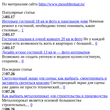
По материалам сайта
https://www.mosobltrotuar.ru/
Популярные статьи
24
01.17
Интерьер гостиной 18 кв м фото в панельном доме
Начиная
ремонт в гостиной, необходимо точно понимать, какие
стилевые...
1
20
01.17
Гостиная спальня в одной комнате 20 кв м фото
Не у каждой
семьи есть возможность жить в квартирах с большой...
0
24
01.17
Дизайн кухни гостиной 13 кв м — фото интерьеров
Возможно ли создать уютную и модную кухню-гостиную,
сохранив...
0
Последние статьи
21
07.26
Светодиодный экран для сцены: как выбрать, смонтировать и
заставить светиться красиво
Светодиодный экран для сцены
уже давно не просто технический...
0
03
07.26
Как выбрать металлопрокат для строительства и производства
Металлопрокат является основой большинства
строительных,...
0
19
06.26