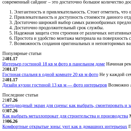
современный сайдинг – это достаточно большое количество до
Элегантность и привлекательность. Стоит отметить, что
Привлекательность и доступность стоимости данного отд
Достаточно широкий выбор самых разнообразных предло
Достаточно продолжительный срок службы.
Надежная защита стен строения от различных негативных
Простота и удобство монтажа материала на поверхность с
Возможность создания оригинальных и неповторимых вар
Популярные статьи
24
01.17
Интерьер гостиной 18 кв м фото в панельном доме
Начиная рем
20
01.17
Гостиная спальня в одной комнате 20 кв м фото
Не у каждой сем
24
01.17
Дизайн кухни гостиной 13 кв м — фото интерьеров
Возможно л
Последние статьи
21
07.26
Светодиодный экран для сцены: как выбрать, смонтировать и з
03
07.26
Как выбрать металлопрокат для строительства и производства
М
19
06.26
Комфортные открытые зоны: уют как в домашних интерьерах
П