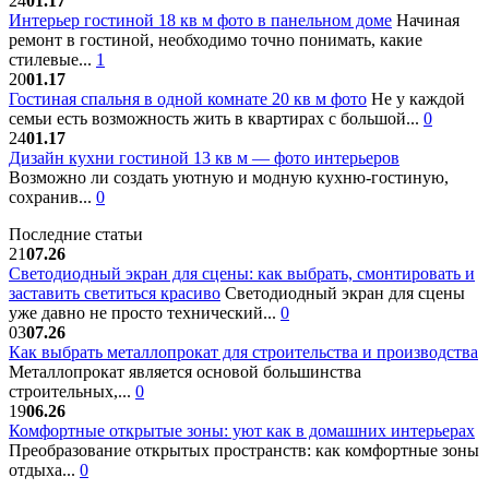
24
01.17
Интерьер гостиной 18 кв м фото в панельном доме
Начиная
ремонт в гостиной, необходимо точно понимать, какие
стилевые...
1
20
01.17
Гостиная спальня в одной комнате 20 кв м фото
Не у каждой
семьи есть возможность жить в квартирах с большой...
0
24
01.17
Дизайн кухни гостиной 13 кв м — фото интерьеров
Возможно ли создать уютную и модную кухню-гостиную,
сохранив...
0
Последние статьи
21
07.26
Светодиодный экран для сцены: как выбрать, смонтировать и
заставить светиться красиво
Светодиодный экран для сцены
уже давно не просто технический...
0
03
07.26
Как выбрать металлопрокат для строительства и производства
Металлопрокат является основой большинства
строительных,...
0
19
06.26
Комфортные открытые зоны: уют как в домашних интерьерах
Преобразование открытых пространств: как комфортные зоны
отдыха...
0