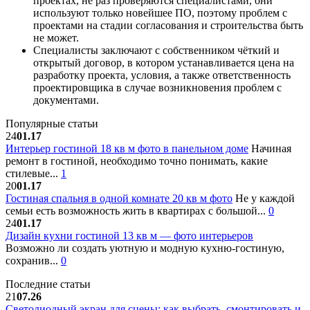
проектах, не раз проверяются специалистами, они
используют только новейшее ПО, поэтому проблем с
проектами на стадии согласования и строительства быть
не может.
Специалисты заключают с собственником чёткий и
открытый договор, в котором устанавливается цена на
разработку проекта, условия, а также ответственность
проектировщика в случае возникновения проблем с
документами.
Популярные статьи
24
01.17
Интерьер гостиной 18 кв м фото в панельном доме
Начиная
ремонт в гостиной, необходимо точно понимать, какие
стилевые...
1
20
01.17
Гостиная спальня в одной комнате 20 кв м фото
Не у каждой
семьи есть возможность жить в квартирах с большой...
0
24
01.17
Дизайн кухни гостиной 13 кв м — фото интерьеров
Возможно ли создать уютную и модную кухню-гостиную,
сохранив...
0
Последние статьи
21
07.26
Светодиодный экран для сцены: как выбрать, смонтировать и