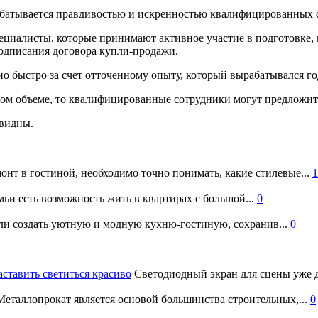
рабатывается правдивостью и искренностью квалифицированных 
ециалисты, которые принимают активное участие в подготовке, 
подписания договора купли-продажи.
но быстро за счет отточенному опыту, который вырабатывался го
лном объеме, то квалифицированные сотрудники могут предложит
евидны.
онт в гостиной, необходимо точно понимать, какие стилевые...
1
ьи есть возможность жить в квартирах с большой...
0
и создать уютную и модную кухню-гостиную, сохранив...
0
аставить светиться красиво
Светодиодный экран для сцены уже д
еталлопрокат является основой большинства строительных,...
0