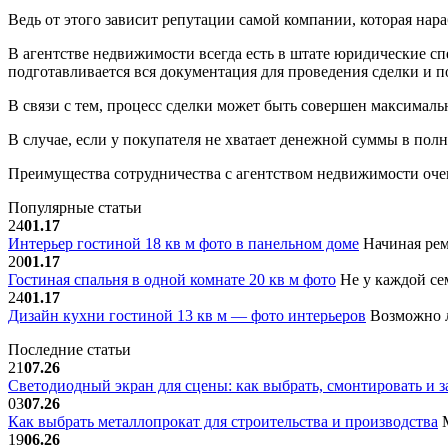
Ведь от этого зависит репутации самой компании, которая на
В агентстве недвижимости всегда есть в штате юридические сп
подготавливается вся документация для проведения сделки и 
В связи с тем, процесс сделки может быть совершен максималь
В случае, если у покупателя не хватает денежной суммы в по
Преимущества сотрудничества с агентством недвижимости оч
Популярные статьи
24
01.17
Интерьер гостиной 18 кв м фото в панельном доме
Начиная рем
20
01.17
Гостиная спальня в одной комнате 20 кв м фото
Не у каждой сем
24
01.17
Дизайн кухни гостиной 13 кв м — фото интерьеров
Возможно л
Последние статьи
21
07.26
Светодиодный экран для сцены: как выбрать, смонтировать и з
03
07.26
Как выбрать металлопрокат для строительства и производства
М
19
06.26