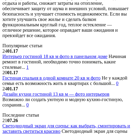
отдыха и работы, снижает затраты на отопление,
обеспечивает защиту от шума и внешних условий, повышает
безопасность и улучшает стоимость недвижимости. Если вы
хотите улучшить свое жилье и сделать балкон
функциональным круглый год, теплое остекление —
отличное решение, которое оправдает ваши ожидания и
превзойдет все ожидания.
Популярные статьи
24
01.17
Интерьер гостиной 18 кв м фото в панельном доме
Начиная
ремонт в гостиной, необходимо точно понимать, какие
стилевые...
1
20
01.17
Гостиная спальня в одной комнате 20 кв м фото
Не у каждой
семьи есть возможность жить в квартирах с большой...
0
24
01.17
Дизайн кухни гостиной 13 кв м — фото интерьеров
Возможно ли создать уютную и модную кухню-гостиную,
сохранив...
0
Последние статьи
21
07.26
Светодиодный экран для сцены: как выбрать, смонтировать и
заставить светиться красиво
Светодиодный экран для сцены