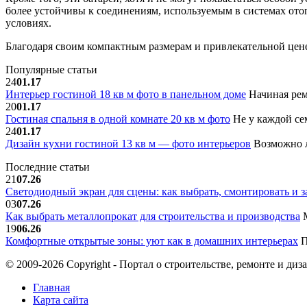
более устойчивы к соединениям, используемым в системах отоп
условиях.
Благодаря своим компактным размерам и привлекательной цене
Популярные статьи
24
01.17
Интерьер гостиной 18 кв м фото в панельном доме
Начиная рем
20
01.17
Гостиная спальня в одной комнате 20 кв м фото
Не у каждой сем
24
01.17
Дизайн кухни гостиной 13 кв м — фото интерьеров
Возможно л
Последние статьи
21
07.26
Светодиодный экран для сцены: как выбрать, смонтировать и з
03
07.26
Как выбрать металлопрокат для строительства и производства
М
19
06.26
Комфортные открытые зоны: уют как в домашних интерьерах
П
© 2009-2026 Copyright - Портал о строительстве, ремонте и диз
Главная
Карта сайта