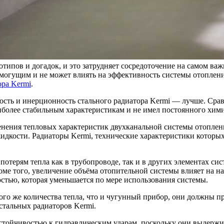
типов и догадок, и это затрудняет сосредоточение на самом важ
емогущим и не может влиять на эффективность системы отопления
ора Kermi
.
ость и инерционность стального радиатора Kermi — лучше. Сра
аиболее стабильным характеристикам и не имел постоянного хими
нения тепловых характеристик двухканальной системы отопления,
идкости. Радиаторы Kermi, технические характеристики которых
отерям тепла как в трубопроводе, так и в других элементах сис
ме того, увеличение объёма отопительной системы влияет на нас
стью, которая уменьшается по мере использования системы.
ого же количества тепла, что и чугунный прибор, они должны пр
стальных радиаторов Kermi.
й устойчивостью к гидравлическим ударам, поскольку они выдерж