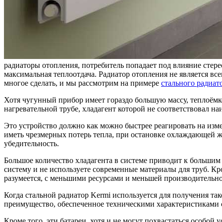
радиаторы отопления, потребитель попадает под влияние стерео
максимальная теплоотдача. Радиатор отопления не является вс
многое сделать, и мы рассмотрим на примере
стального радиат
Хотя чугунный прибор имеет гораздо большую массу, теплоёмк
нагревательной трубе, хладагент которой не соответствовал н
Это устройство должно как можно быстрее реагировать на изме
иметь чрезмерных потерь тепла, при остановке охлаждающей ж
убедительность.
Большое количество хладагента в системе приводит к большим п
систему и не используете современные материалы для труб. Кро
разумеется, с меньшими ресурсами и меньшей производительно
Когда стальной радиатор Kermi используется для получения так
преимущество, обеспеченное техническими характеристиками 
Кроме того, эти батареи, хотя и не могут похвастаться особо