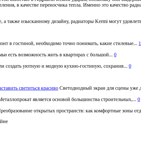
ления, в качестве переносчика тепла. Именно это качество рад
, а также изысканному дизайну, радиаторы Kermi могут удовлет
онт в гостиной, необходимо точно понимать, какие стилевые...
1
ьи есть возможность жить в квартирах с большой...
0
и создать уютную и модную кухню-гостиную, сохранив...
0
аставить светиться красиво
Светодиодный экран для сцены уже д
еталлопрокат является основой большинства строительных,...
0
реобразование открытых пространств: как комфортные зоны отд
айне