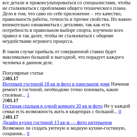
все детали и проконсультироваться со специалистами, чтобы
не сталкиваться с проблемами общего технического плана.
Дело в том, что само по себе приложение – это качество,
правильность работы, точность и прочие свойства. Но важно
внимательно ознакомиться с деталями, так как есть
потребность в правильном выборе спорта, изучении всех
правил и так далее, чтобы не сталкиваться с общими
неудобствами игрового процесса.
В таком случае прибыль от совершенной ставки будет
максимально большой и выгодной, что порадует каждого
человека в данном деле.
Популярные статьи
24
01.17
Интерьер гостиной 18 кв м фото в панельном доме
Начиная
ремонт в гостиной, необходимо точно понимать, какие
стилевые...
1
20
01.17
Гостиная спальня в одной комнате 20 кв м фото
Не у каждой
семьи есть возможность жить в квартирах с большой...
0
24
01.17
Дизайн кухни гостиной 13 кв м — фото интерьеров
Возможно ли создать уютную и модную кухню-гостиную,
сохранив...
0