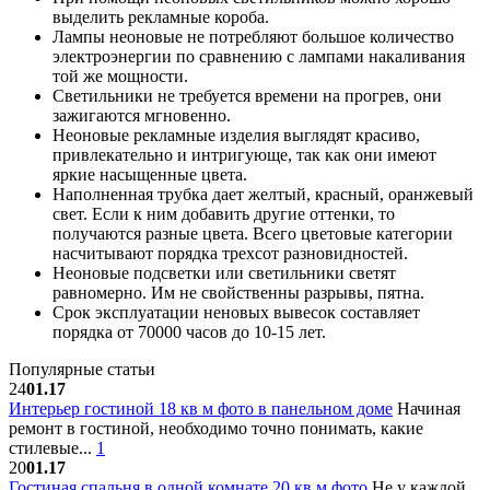
выделить рекламные короба.
Лампы неоновые не потребляют большое количество
электроэнергии по сравнению с лампами накаливания
той же мощности.
Светильники не требуется времени на прогрев, они
зажигаются мгновенно.
Неоновые рекламные изделия выглядят красиво,
привлекательно и интригующе, так как они имеют
яркие насыщенные цвета.
Наполненная трубка дает желтый, красный, оранжевый
свет. Если к ним добавить другие оттенки, то
получаются разные цвета. Всего цветовые категории
насчитывают порядка трехсот разновидностей.
Неоновые подсветки или светильники светят
равномерно. Им не свойственны разрывы, пятна.
Срок эксплуатации неновых вывесок составляет
порядка от 70000 часов до 10-15 лет.
Популярные статьи
24
01.17
Интерьер гостиной 18 кв м фото в панельном доме
Начиная
ремонт в гостиной, необходимо точно понимать, какие
стилевые...
1
20
01.17
Гостиная спальня в одной комнате 20 кв м фото
Не у каждой