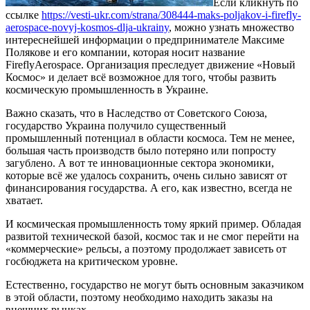
Если кликнуть по
ссылке
https://vesti-ukr.com/strana/308444-maks-poljakov-i-firefly-
aerospace-novyj-kosmos-dlja-ukrainy
, можно узнать множество
интереснейшей информации о предпринимателе Максиме
Полякове и его компании, которая носит название
FireflyAerospace.
Организация преследует движение «Новый
Космос» и делает всё возможное для того, чтобы развить
космическую промышленность в Украине.
Важно сказать, что в Наследство от Советского Союза,
государство Украина получило существенный
промышленный потенциал в области космоса. Тем не менее,
большая часть производств было потеряно или попросту
загублено. А вот те инновационные сектора экономики,
которые всё же удалось сохранить, очень сильно зависят от
финансирования государства. А его, как известно, всегда не
хватает.
И космическая промышленность тому яркий пример. Обладая
развитой технической базой, космос так и не смог перейти на
«коммерческие» рельсы, а поэтому продолжает зависеть от
госбюджета на критическом уровне.
Естественно, государство не могут быть основным заказчиком
в этой области, поэтому необходимо находить заказы на
внешних рынках.