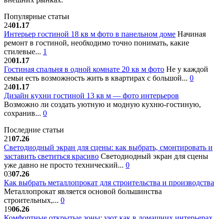
Популярные статьи
24
01.17
Интерьер гостиной 18 кв м фото в панельном доме
Начиная
ремонт в гостиной, необходимо точно понимать, какие
стилевые...
1
20
01.17
Гостиная спальня в одной комнате 20 кв м фото
Не у каждой
семьи есть возможность жить в квартирах с большой...
0
24
01.17
Дизайн кухни гостиной 13 кв м — фото интерьеров
Возможно ли создать уютную и модную кухню-гостиную,
сохранив...
0
Последние статьи
21
07.26
Светодиодный экран для сцены: как выбрать, смонтировать и
заставить светиться красиво
Светодиодный экран для сцены
уже давно не просто технический...
0
03
07.26
Как выбрать металлопрокат для строительства и производства
Металлопрокат является основой большинства
строительных,...
0
19
06.26
Комфортные открытые зоны: уют как в домашних интерьерах