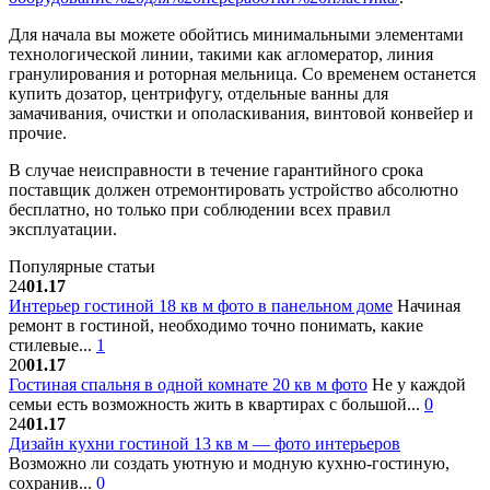
Для начала вы можете обойтись минимальными элементами
технологической линии, такими как агломератор, линия
гранулирования и роторная мельница. Со временем останется
купить дозатор, центрифугу, отдельные ванны для
замачивания, очистки и ополаскивания, винтовой конвейер и
прочие.
В случае неисправности в течение гарантийного срока
поставщик должен отремонтировать устройство абсолютно
бесплатно, но только при соблюдении всех правил
эксплуатации.
Популярные статьи
24
01.17
Интерьер гостиной 18 кв м фото в панельном доме
Начиная
ремонт в гостиной, необходимо точно понимать, какие
стилевые...
1
20
01.17
Гостиная спальня в одной комнате 20 кв м фото
Не у каждой
семьи есть возможность жить в квартирах с большой...
0
24
01.17
Дизайн кухни гостиной 13 кв м — фото интерьеров
Возможно ли создать уютную и модную кухню-гостиную,
сохранив...
0