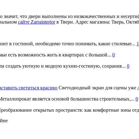
то значит, что двери выполнены из низкокачественных и несерт
циальном
сайте Zarrainterior
в Твери. Адрес магазина: Тверь, Октяб
онт в гостиной, необходимо точно понимать, какие стилевые...
1
ьи есть возможность жить в квартирах с большой...
0
и создать уютную и модную кухню-гостиную, сохранив...
0
аставить светиться красиво
Светодиодный экран для сцены уже д
еталлопрокат является основой большинства строительных,...
0
реобразование открытых пространств: как комфортные зоны отд
айне