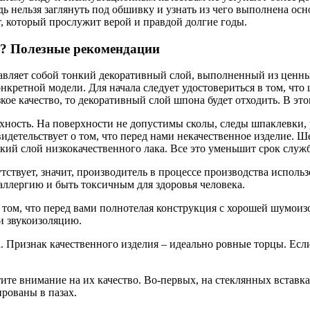
едь нельзя заглянуть под обшивку и узнать из чего выполнена о
, который прослужит верой и правдой долгие годы.
и? Полезные рекомендации
ляет собой тонкий декоративный слой, выполненный из ценных 
нкретной модели. Для начала следует удостовериться в том, что
ое качество, то декоративный слой шпона будет отходить. В этом
хность. На поверхности не допустимы сколы, следы шпаклевки,
детельствует о том, что перед нами некачественное изделие. Ш
кий слой низкокачественного лака. Все это уменьшит срок служ
утствует, значит, производитель в процессе производства испол
аллергию и быть токсичным для здоровья человека.
о том, что перед вами полнотелая конструкция с хорошей шумоиз
и звукоизоляцию.
. Признак качественного изделия – идеально ровные торцы. Ес
ите внимание на их качество. Во-первых, на стеклянных вставк
рованы в пазах.