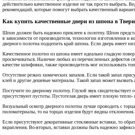
действительно качественное изделие не так просто выбрать. В
рекомендаций, которые помогут выбрать качественный вариант
Как купить качественные двери из шпона в Твер
Шпон должен быть надежно приклеен к полотну. Шпон представ
в зависимости от производителя, технологии изготовления и ко
дверного полотна подцепить край шпона. Если дверь имеет низк
Качественное полотно из шпона имеет идеально гладкую повер
просвечиваться. Наличие любых из перечисленных дефектов сви
качестве шлифовки, также производитель мог использовать тон
Отсутствие резких химических запахов. Если такой запах прис
клей и другие дешевые материалы. Такой запах может вызвать 
Постучите по дверному полотну. Глухой звук свидетельствует 
присутствуют пустоты. Пустотелая дверь имеет плохую тепло- 
Визуальный осмотр дверного полотна лучше проводить с торца
пиломатериалы, то на торцах изделия будут видны отклонения.
Если присутствуют декоративные стеклянные вставки, то обрат
вкрапления. Во-вторых, вставки должны быть надежно зафикси