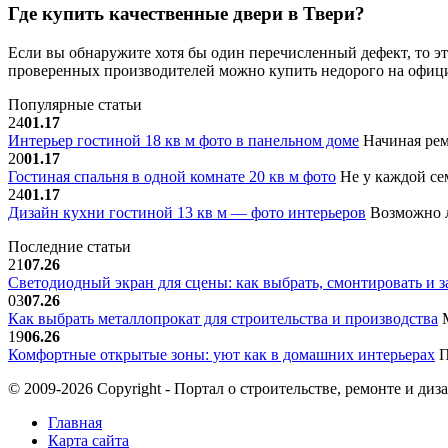
Где купить качественные двери в Твери?
Если вы обнаружите хотя бы один перечисленный дефект, то э
проверенных производителей можно купить недорого на офи
Популярные статьи
24
01.17
Интерьер гостиной 18 кв м фото в панельном доме
Начиная рем
20
01.17
Гостиная спальня в одной комнате 20 кв м фото
Не у каждой сем
24
01.17
Дизайн кухни гостиной 13 кв м — фото интерьеров
Возможно л
Последние статьи
21
07.26
Светодиодный экран для сцены: как выбрать, смонтировать и з
03
07.26
Как выбрать металлопрокат для строительства и производства
М
19
06.26
Комфортные открытые зоны: уют как в домашних интерьерах
П
© 2009-2026 Copyright - Портал о строительстве, ремонте и диз
Главная
Карта сайта