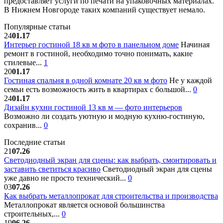
предоставляет услуги по печати на упаковочных материалах.
В Нижнем Новгороде таких компаний существует немало.
Популярные статьи
24
01.17
Интерьер гостиной 18 кв м фото в панельном доме
Начиная
ремонт в гостиной, необходимо точно понимать, какие
стилевые...
1
20
01.17
Гостиная спальня в одной комнате 20 кв м фото
Не у каждой
семьи есть возможность жить в квартирах с большой...
0
24
01.17
Дизайн кухни гостиной 13 кв м — фото интерьеров
Возможно ли создать уютную и модную кухню-гостиную,
сохранив...
0
Последние статьи
21
07.26
Светодиодный экран для сцены: как выбрать, смонтировать и
заставить светиться красиво
Светодиодный экран для сцены
уже давно не просто технический...
0
03
07.26
Как выбрать металлопрокат для строительства и производства
Металлопрокат является основой большинства
строительных,...
0
19
06.26