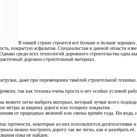
В нашей стране строится всё больше и больше хороших 
ность, покрытую асфальтом. Специалистам в данной области изв
днако среди всех технологий дорожного строительства одна выд
практичный дорожно-строительный материал.
агрузки, даже при перемещении тяжёлой строительной техники.
времени, так как техника очень проста и нет особых условий ра
вы можете легко выбрать материал, который лучше всего подходи
ние метры за ширину дороги или толщину покрытия.
ениям от природных явлений или смены времён года. Ни вода, ни
ас прочности, некоторые из них используются десятилетиями и 
риала можно построить дорогу так же легко, как и разобрать её.
ования пока не найден.