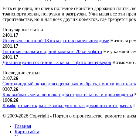
Есть ещё одно, но очень полезное свойство дорожной плиты, к
транспортировки, погрузки и разгрузки. Учитывая все эти пр
строительстве, но и для всех других объектов, где требуется р
Популярные статьи
24
01.17
Интерьер гостиной 18 кв м фото в панельном доме
Начиная рем
20
01.17
Гостиная спальня в одной комнате 20 кв м фото
Не у каждой сем
24
01.17
Дизайн кухни гостиной 13 кв м — фото интерьеров
Возможно л
Последние статьи
21
07.26
Светодиодный экран для сцены: как выбрать, смонтировать и з
03
07.26
Как выбрать металлопрокат для строительства и производства
М
19
06.26
Комфортные открытые зоны: уют как в домашних интерьерах
П
© 2009-2026 Copyright - Портал о строительстве, ремонте и диз
Главная
Карта сайта