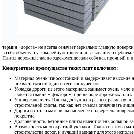
термин «дорога» не всегда означает зеркально гладкую поверх
в себя обычную узкоколейную тропу или засыпанную щебнем. О
Плиты дорожные давно зарекомендовали себя как прочный и 
Конкурентные преимущества таких плит включают:
Материал очень износостойкий и выдерживает высокие н
похвастаться ни один из его конкурентов.
Укладка дороги из этого материала занимает очень мало 
является главным фактором, при выборе дорожных плит.
Универсальность. Плиты доступны в разных размерах, и 
строительной сметы, так как нет смысла оплачивать лиш
Дорога из этого материала наименее подвержена поврежд
покрытие.
Долговечность. Бетонные плиты имеют очень большой зап
Возможность многократной укладки. Только из этого мате
строительства дорог, и лучший вариант для этого использ