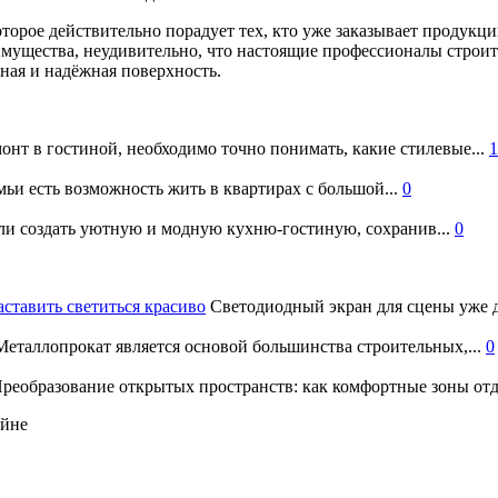
оторое действительно порадует тех, кто уже заказывает продукц
еимущества, неудивительно, что настоящие профессионалы строи
овная и надёжная поверхность.
онт в гостиной, необходимо точно понимать, какие стилевые...
1
ьи есть возможность жить в квартирах с большой...
0
и создать уютную и модную кухню-гостиную, сохранив...
0
аставить светиться красиво
Светодиодный экран для сцены уже д
еталлопрокат является основой большинства строительных,...
0
реобразование открытых пространств: как комфортные зоны отд
айне