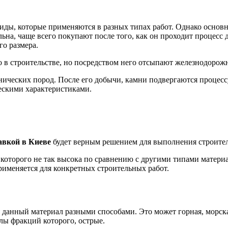
виды, которые применяются в разных типах работ. Однако основ
ьна, чаще всего покупают после того, как он проходит процесс 
о размера.
о в строительстве, но посредством него отсыпают железнодорож
ических пород. После его добычи, камни подвергаются процесс
ескими характеристиками.
авкой
в Киеве
будет верным решением для выполнения строител
которого не так высока по сравнению с другими типами материа
рименяется для конкретных строительных работ.
 данный материал разными способами. Это может горная, морская
лы фракций которого, острые.