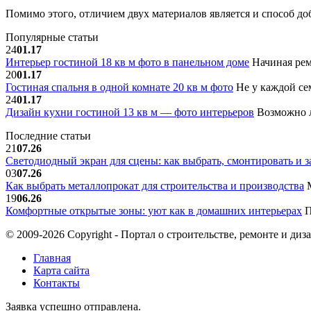
Помимо этого, отличием двух материалов является и способ до
Популярные статьи
24
01.17
Интерьер гостиной 18 кв м фото в панельном доме
Начиная рем
20
01.17
Гостиная спальня в одной комнате 20 кв м фото
Не у каждой сем
24
01.17
Дизайн кухни гостиной 13 кв м — фото интерьеров
Возможно л
Последние статьи
21
07.26
Светодиодный экран для сцены: как выбрать, смонтировать и з
03
07.26
Как выбрать металлопрокат для строительства и производства
М
19
06.26
Комфортные открытые зоны: уют как в домашних интерьерах
П
© 2009-2026 Copyright - Портал о строительстве, ремонте и диз
Главная
Карта сайта
Контакты
Заявка успешно отправлена.