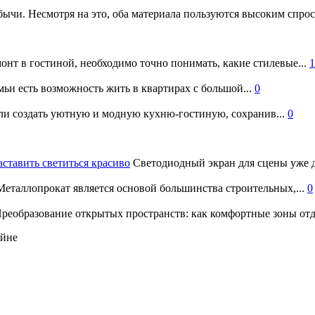
бычи. Несмотря на это, оба материала пользуются высоким спро
онт в гостиной, необходимо точно понимать, какие стилевые...
1
ьи есть возможность жить в квартирах с большой...
0
и создать уютную и модную кухню-гостиную, сохранив...
0
аставить светиться красиво
Светодиодный экран для сцены уже д
еталлопрокат является основой большинства строительных,...
0
реобразование открытых пространств: как комфортные зоны отд
айне