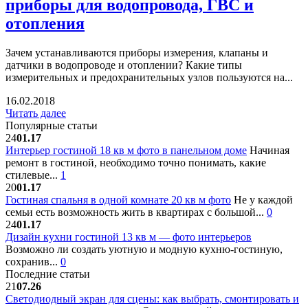
приборы для водопровода, ГВС и
отопления
Зачем устанавливаются приборы измерения, клапаны и
датчики в водопроводе и отоплении? Какие типы
измерительных и предохранительных узлов пользуются на...
16.02.2018
Читать далее
Популярные статьи
24
01.17
Интерьер гостиной 18 кв м фото в панельном доме
Начиная
ремонт в гостиной, необходимо точно понимать, какие
стилевые...
1
20
01.17
Гостиная спальня в одной комнате 20 кв м фото
Не у каждой
семьи есть возможность жить в квартирах с большой...
0
24
01.17
Дизайн кухни гостиной 13 кв м — фото интерьеров
Возможно ли создать уютную и модную кухню-гостиную,
сохранив...
0
Последние статьи
21
07.26
Светодиодный экран для сцены: как выбрать, смонтировать и