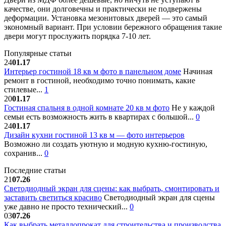
качестве, они долговечны и практически не подвержены
деформации. Установка мезонитовых дверей — это самый
экономный вариант. При условии бережного обращения такие
двери могут прослужить порядка 7-10 лет.
Популярные статьи
24
01.17
Интерьер гостиной 18 кв м фото в панельном доме
Начиная
ремонт в гостиной, необходимо точно понимать, какие
стилевые...
1
20
01.17
Гостиная спальня в одной комнате 20 кв м фото
Не у каждой
семьи есть возможность жить в квартирах с большой...
0
24
01.17
Дизайн кухни гостиной 13 кв м — фото интерьеров
Возможно ли создать уютную и модную кухню-гостиную,
сохранив...
0
Последние статьи
21
07.26
Светодиодный экран для сцены: как выбрать, смонтировать и
заставить светиться красиво
Светодиодный экран для сцены
уже давно не просто технический...
0
03
07.26
Как выбрать металлопрокат для строительства и производства