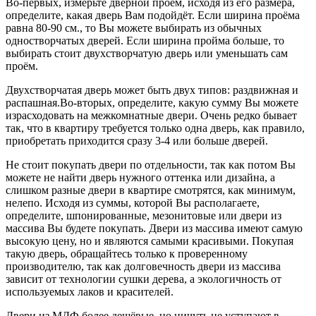
Во-первых, измерьте дверной проём, исходя из его размера,
определите, какая дверь Вам подойдёт. Если ширина проёма
равна 80-90 см., то Вы можете выбирать из обычных
одностворчатых дверей. Если ширина пройма больше, то
выбирать стоит двухстворчатую дверь или уменьшать сам
проём.
Двухстворчатая дверь может быть двух типов: раздвижная и
распашная.Во-вторых, определите, какую сумму Вы можете
израсходовать на межкомнатные двери. Очень редко бывает
так, что в квартиру требуется только одна дверь, как правило,
приобретать приходится сразу 3-4 или больше дверей.
Не стоит покупать двери по отдельности, так как потом Вы
можете не найти дверь нужного оттенка или дизайна, а
слишком разные двери в квартире смотрятся, как минимум,
нелепо. Исходя из суммы, которой Вы располагаете,
определите, шпонированные, мезонитовые или двери из
массива Вы будете покупать. Двери из массива имеют самую
высокую цену, но и являются самыми красивыми. Покупая
такую дверь, обращайтесь только к проверенному
производителю, так как долговечность двери из массива
зависит от технологии сушки дерева, а экологичность от
используемых лаков и красителей.
Двери из МДФ более дешёвые, но ничуть не уступают в