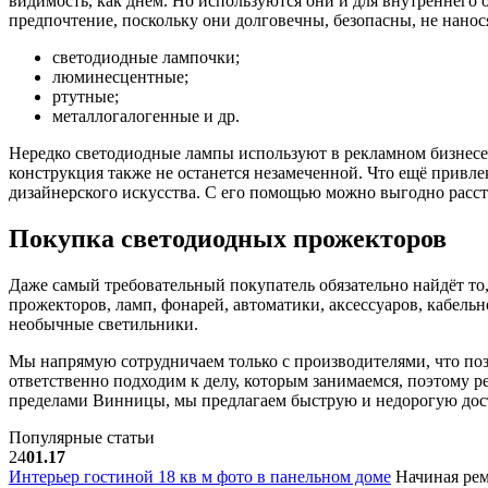
видимость, как днём. Но используются они и для внутреннего 
предпочтение, поскольку они долговечны, безопасны, не нанос
светодиодные лампочки;
люминесцентные;
ртутные;
металлогалогенные и др.
Нередко светодиодные лампы используют в рекламном бизнесе.
конструкция также не останется незамеченной. Что ещё привле
дизайнерского искусства. С его помощью можно выгодно расст
Покупка светодиодных прожекторов
Даже самый требовательный покупатель обязательно найдёт то, 
прожекторов, ламп, фонарей, автоматики, аксессуаров, кабел
необычные светильники.
Мы напрямую сотрудничаем только с производителями, что по
ответственно подходим к делу, которым занимаемся, поэтому р
пределами Винницы, мы предлагаем быструю и недорогую дос
Популярные статьи
24
01.17
Интерьер гостиной 18 кв м фото в панельном доме
Начиная рем