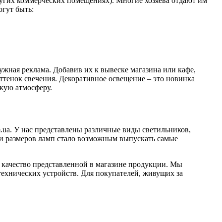
других коммерческих помещениях). Многие хозяева отдают им
огут быть:
жная реклама. Добавив их к вывеске магазина или кафе,
оттенок свечения. Декоративное освещение – это новинка
кую атмосферу.
m.ua. У нас представлены различные виды светильников,
м и размеров ламп стало возможным выпускать самые
 качество представленной в магазине продукции. Мы
технических устройств. Для покупателей, живущих за