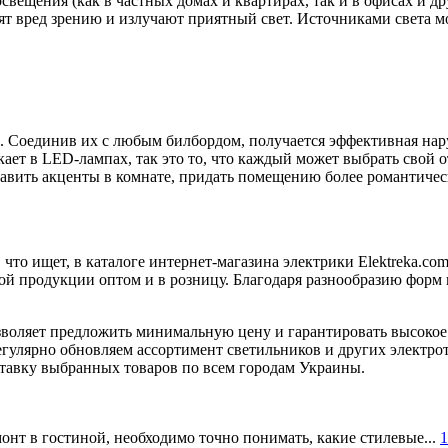
освещения (как в частных домах и квартирах, так и в офисах и 
ят вред зрению и излучают приятный свет. Источниками света м
 Соединив их с любым билбордом, получается эффективная нару
кает в LED-лампах, так это то, что каждый может выбрать свой 
авить акценты в комнате, придать помещению более романтичес
что ищет, в каталоге интернет-магазина электрики Elektreka.co
ьной продукции оптом и в розницу. Благодаря разнообразию фор
зволяет предложить минимальную цену и гарантировать высокое
егулярно обновляем ассортимент светильников и других электро
тавку выбранных товаров по всем городам Украины.
онт в гостиной, необходимо точно понимать, какие стилевые...
1