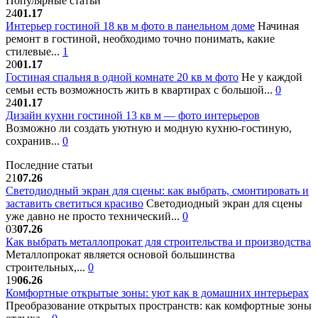
Популярные статьи
24
01.17
Интерьер гостиной 18 кв м фото в панельном доме
Начиная
ремонт в гостиной, необходимо точно понимать, какие
стилевые...
1
20
01.17
Гостиная спальня в одной комнате 20 кв м фото
Не у каждой
семьи есть возможность жить в квартирах с большой...
0
24
01.17
Дизайн кухни гостиной 13 кв м — фото интерьеров
Возможно ли создать уютную и модную кухню-гостиную,
сохранив...
0
Последние статьи
21
07.26
Светодиодный экран для сцены: как выбрать, смонтировать и
заставить светиться красиво
Светодиодный экран для сцены
уже давно не просто технический...
0
03
07.26
Как выбрать металлопрокат для строительства и производства
Металлопрокат является основой большинства
строительных,...
0
19
06.26
Комфортные открытые зоны: уют как в домашних интерьерах
Преобразование открытых пространств: как комфортные зоны