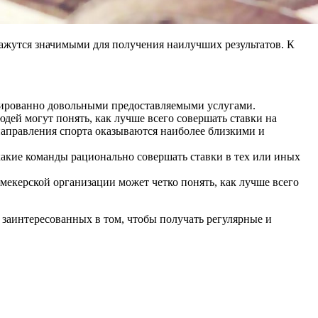
жутся значимыми для получения наилучших результатов. К
тированно довольными предоставляемыми услугами.
дей могут понять, как лучше всего совершать ставки на
аправления спорта оказываются наиболее близкими и
акие команды рационально совершать ставки в тех или иных
екерской организации может четко понять, как лучше всего
, заинтересованных в том, чтобы получать регулярные и