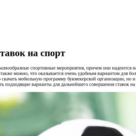
тавок на спорт
разнообразные спортивные мероприятия, причем они надеются на
также можно, что оказывается очень удобным вариантом для б
 скачать мобильную программу букмекерской организации, но и
ать подходящие варианты для дальнейшего совершения ставок на 