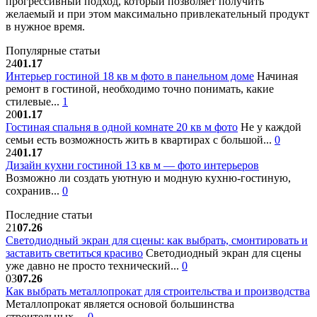
прогрессивный подход, который позволяет получить
желаемый и при этом максимально привлекательный продукт
в нужное время.
Популярные статьи
24
01.17
Интерьер гостиной 18 кв м фото в панельном доме
Начиная
ремонт в гостиной, необходимо точно понимать, какие
стилевые...
1
20
01.17
Гостиная спальня в одной комнате 20 кв м фото
Не у каждой
семьи есть возможность жить в квартирах с большой...
0
24
01.17
Дизайн кухни гостиной 13 кв м — фото интерьеров
Возможно ли создать уютную и модную кухню-гостиную,
сохранив...
0
Последние статьи
21
07.26
Светодиодный экран для сцены: как выбрать, смонтировать и
заставить светиться красиво
Светодиодный экран для сцены
уже давно не просто технический...
0
03
07.26
Как выбрать металлопрокат для строительства и производства
Металлопрокат является основой большинства
строительных,...
0