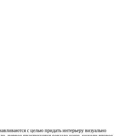
навливаются с целью придать интерьеру визуально
, первое практикуется гораздо чаще, нежели второе.