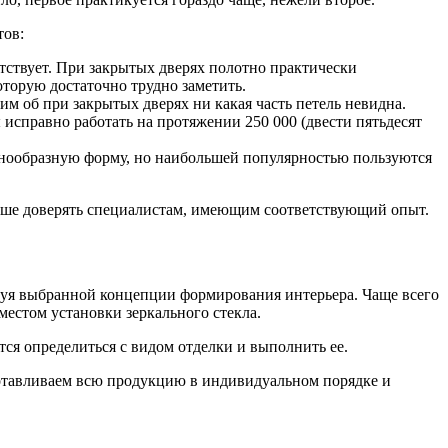
тов:
утствует. При закрытых дверях полотно практически
оторую достаточно трудно заметить.
им об при закрытых дверях ни какая часть петель невидна.
 исправно работать на протяжении 250 000 (двести пятьдесят
знообразную форму, но наибольшей популярностью пользуются
учше доверять специалистам, имеющим соответствующий опыт.
дуя выбранной концепции формирования интерьера. Чаще всего
естом установки зеркального стекла.
я определиться с видом отделки и выполнить ее.
отавливаем всю продукцию в индивидуальном порядке и