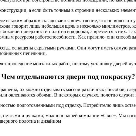
конструкции, а если быть точным в строении нескольких элемен
еме и таким образом складывается впечатление, что он вовсе отс
охода говорит лишь небольшая щель в несколько миллиметров, к
боковой поверхности полотна и коробки, а врезается в них. Так
ромным ресурсом работоспособности. Как правило, они способны
всегда оснащены скрытыми ручками. Они могут иметь самую ра
мобильных пепельниц.
няет проведение монтажных работ, поэтому установку дверей л
Чем отделываются двери под покраску?
крашены, их можно отделывать массой различных способов, сле
ли оклеиваются обоями. В некоторых случаях, полотно служит м
ностью подготовленными под отделку. Потребителю лишь остаетс
, петлями и ручками, можно в нашей компании «Свое». Мы изг
дверного полотна и дизайном