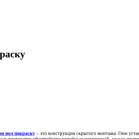
раску
ри под покраску
– это конструкция скрытого монтажа. Они уста
льзуются при обустройстве потайных помещений, но как правило