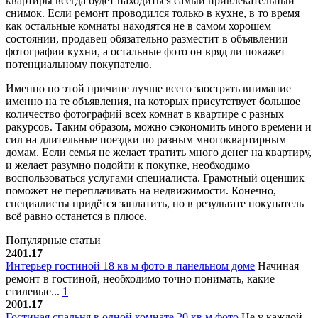
квартиры всегда будет находиться самый привлекательный
снимок. Если ремонт проводился только в кухне, в то время
как остальные комнаты находятся не в самом хорошем
состоянии, продавец обязательно разместит в объявлении
фотографии кухни, а остальные фото он вряд ли покажет
потенциальному покупателю.
Именно по этой причине лучше всего заострять внимание
именно на те объявления, на которых присутствует большое
количество фотографий всех комнат в квартире с разных
ракурсов. Таким образом, можно сэкономить много времени и
сил на длительные поездки по разным многоквартирным
домам. Если семья не желает тратить много денег на квартиру,
и желает разумно подойти к покупке, необходимо
воспользоваться услугами специалиста. Грамотный оценщик
поможет не переплачивать на недвижимости. Конечно,
специалисты придётся заплатить, но в результате покупатель
всё равно останется в плюсе.
Популярные статьи
24
01.17
Интерьер гостиной 18 кв м фото в панельном доме
Начиная
ремонт в гостиной, необходимо точно понимать, какие
стилевые...
1
20
01.17
Гостиная спальня в одной комнате 20 кв м фото
Не у каждой