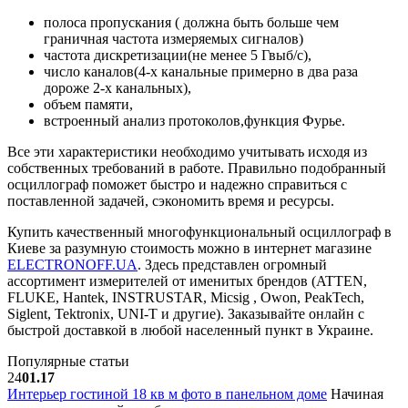
полоса пропускания ( должна быть больше чем
граничная частота измеряемых сигналов)
частота дискретизации(не менее 5 Гвыб/с),
число каналов(4-х канальные примерно в два раза
дороже 2-х канальных),
объем памяти,
встроенный анализ протоколов,функция Фурье.
Все эти характеристики необходимо учитывать исходя из
собственных требований в работе. Правильно подобранный
осциллограф поможет быстро и надежно справиться с
поставленной задачей, сэкономить время и ресурсы.
Купить качественный многофункциональный осциллограф в
Киеве за разумную стоимость можно в интернет магазине
ELECTRONOFF.UA
. Здесь представлен огромный
ассортимент измерителей от именитых брендов (ATTEN,
FLUKE, Hantek, INSTRUSTAR, Micsig , Owon, PeakTech,
Siglent, Tektronix, UNI-T и другие). Заказывайте онлайн с
быстрой доставкой в любой населенный пункт в Украине.
Популярные статьи
24
01.17
Интерьер гостиной 18 кв м фото в панельном доме
Начиная