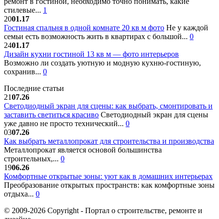
ремонт в гостиной, необходимо точно понимать, какие
стилевые...
1
20
01.17
Гостиная спальня в одной комнате 20 кв м фото
Не у каждой
семьи есть возможность жить в квартирах с большой...
0
24
01.17
Дизайн кухни гостиной 13 кв м — фото интерьеров
Возможно ли создать уютную и модную кухню-гостиную,
сохранив...
0
Последние статьи
21
07.26
Светодиодный экран для сцены: как выбрать, смонтировать и
заставить светиться красиво
Светодиодный экран для сцены
уже давно не просто технический...
0
03
07.26
Как выбрать металлопрокат для строительства и производства
Металлопрокат является основой большинства
строительных,...
0
19
06.26
Комфортные открытые зоны: уют как в домашних интерьерах
Преобразование открытых пространств: как комфортные зоны
отдыха...
0
© 2009-2026 Copyright - Портал о строительстве, ремонте и