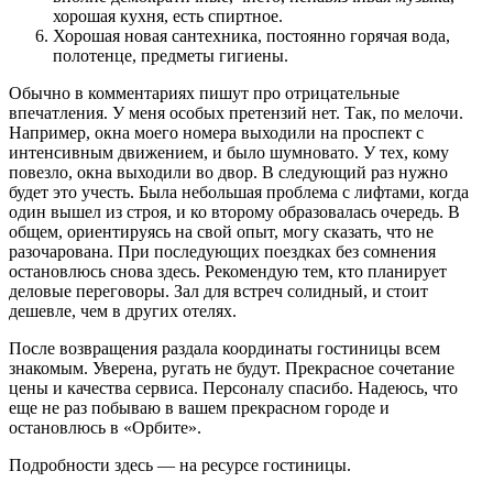
хорошая кухня, есть спиртное.
Хорошая новая сантехника, постоянно горячая вода,
полотенце, предметы гигиены.
Обычно в комментариях пишут про отрицательные
впечатления. У меня особых претензий нет. Так, по мелочи.
Например, окна моего номера выходили на проспект с
интенсивным движением, и было шумновато. У тех, кому
повезло, окна выходили во двор. В следующий раз нужно
будет это учесть. Была небольшая проблема с лифтами, когда
один вышел из строя, и ко второму образовалась очередь. В
общем, ориентируясь на свой опыт, могу сказать, что не
разочарована. При последующих поездках без сомнения
остановлюсь снова здесь. Рекомендую тем, кто планирует
деловые переговоры. Зал для встреч солидный, и стоит
дешевле, чем в других отелях.
После возвращения раздала координаты гостиницы всем
знакомым. Уверена, ругать не будут. Прекрасное сочетание
цены и качества сервиса. Персоналу спасибо. Надеюсь, что
еще не раз побываю в вашем прекрасном городе и
остановлюсь в «Орбите».
Подробности здесь — на ресурсе гостиницы.