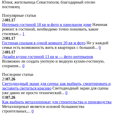
Юлия, жительница Севастополя, благодарный отелю
постоялец
Популярные статьи
24
01.17
Интерьер гостиной 18 кв м фото в панельном доме
Начиная
ремонт в гостиной, необходимо точно понимать, какие
стилевые...
1
20
01.17
Гостиная спальня в одной комнате 20 кв м фото
Не у каждой
семьи есть возможность жить в квартирах с большой...
0
24
01.17
Дизайн кухни гостиной 13 кв м — фото интерьеров
Возможно ли создать уютную и модную кухню-гостиную,
сохранив...
0
Последние статьи
21
07.26
Светодиодный экран для сцены: как выбрать, смонтировать и
заставить светиться красиво
Светодиодный экран для сцены
уже давно не просто технический...
0
03
07.26
Как выбрать металлопрокат для строительства и производства
Металлопрокат является основой большинства
строительных,...
0