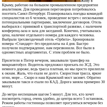
Живу в
Крыму, работаю на большом промышленном предприятии
аналитиком. Для проведения переговоров потребовалось
посетить Санкт-Петербург. Планировалась поездка командой
специалистов из 6 человек, проведение встреч с несколькими
потенциальными партнерами, заключение договоров. Отель
выбирался с привязкой к транспортной развязке, с наличием
конференц-зала и зала для заседаний. Конечно, учитывалась
цена, наличие отдельного номера для каждого человека.
Выбрали трехзвездочный отель «Орбита». Бронировали
номера «Стандарт» без предоплаты на 4 дня. Быстро
получили подтверждение, нам перезвонили. Все были в
одноместных апартаментах. С этим проблем не было.
Прилетели в Питер вечером, заказывали трансфер на
микроавтобусе. Водитель предложил проехать по ЗСД. Это
немного дороже, ведь трасса платная, но мы просто прилипли
к окнам. Жаль, что ехали не долго. Скоростная трасса, яркие
огни, море… Скоро и наш Крымский мост засияет. Обратно
заказывали такси и ехали по КАД. Дорога заняла примерно 30
минут.
До метро неспешным шагом 5 минут. Для тех, кто хочет
посмотреть город, очень удобно, до центра всего 5 остановок.
Режим работы гостиницы позволяет прогуляться вечером без