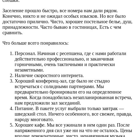
спешки.
Заселение прошло быстро, все номера нам дали рядом.
Конечно, никто и не ожидал особых изысков. Но все было
достаточно прилично. Чисто, хорошее постельное белье, душ,
принадлежности. Часто бываю в гостиницах, Есть с чем
сравнить.
Что больше всего понравилось:
Персонал. Начиная с ресепшена, где с нами работали
действительно профессионально, и заканчивая
горничными, очень тактичными и практически
незаметными.
Наличие скоростного интернета.
Хороший конференц-зал, где было не стыдно
встречаться с солидными партнерами. Мы
предварительно бронировали его на определенное
время. Когда понадобилась незапланированная встреча,
нам предложили зал заседаний.
Питание. В пакете услуг выбрали только завтрак —
шведский стол. Ничего особенного, все свежее, правда,
народу многовато.
Хорошее кафе. Мы все ужинали в нем один раз. После
напряженного дня сил уже ни на что не осталось. Цены
вполне демократичные, чисто, ненавязчивая музыка,