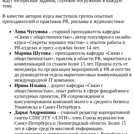
ждут интересные задания, глубокое погружение в каждую
тему.
В качестве авторов курса выступила группа опытных
преподавателей и практиков PR, рекламы и журналистики:
Анна Чугунова
– cтарший преподаватель кафедры
«Связи с общественностью», автор популярного онлайн-
курса «Секреты хороших текстов» с опытом работы в
PR-отделах и пресс-службах более 14 лет.
Марина Шутова
– преподаватель кафедры «Связи с
общественностью», практик в области PR, маркетинга и
коммуникаций со стажем более 15 лет. Прошла путь от
менеджера по организации мероприятий в PR-агентстве
до руководителя отдела маркетинговых коммуникаций в
международной IT компании.
Ирина Ильина
– доцент кафедры «Связи с
общественностью», опыт работы в сфере фандрайзинга
культурных проектов, PR-сопровождения и
консультирования компаний малого и среднего бизнеса
Ульяновска и Санкт-Петербурга.
Дарья Андрюшина
– главный редактор корпоративной
газеты СПбГЭТУ «ЛЭТИ», член Союза журналистов
Санкт-Петербурга и Ленинградской области. Более 15
лет в сфере средств массовой информации,
маркетинговых коммуникаций, рекламы. Разработка и