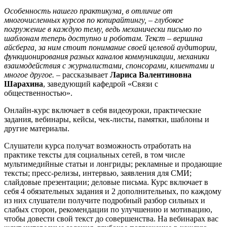
Особенность нашего практикума, в отличие от
многочисленных курсов по копирайтингу, – глубокое
погружение в каждую тему, ведь механически письмо по
шаблонам теперь доступно и роботам. Текст – вершина
айсберга, за ним стоит понимание своей целевой аудитории,
функционирования разных каналов коммуникации, механики
взаимодействия с журналистами, спонсорами, клиентами и
многое другое.
– рассказывает
Лариса Валентиновна
Шарахина
, заведующий кафедрой «Связи с
общественностью».
Онлайн-курс включает в себя видеоуроки, практические
задания, вебинары, кейсы, чек-листы, памятки, шаблоны и
другие материалы.
Слушатели курса получат возможность отработать на
практике тексты для социальных сетей, в том числе
мультимедийные статьи и лонгриды; рекламные и продающие
тексты; пресс-релизы, интервью, заявления для СМИ;
слайдовые презентации; деловые письма. Курс включает в
себя 4 обязательных задания и 2 дополнительных, по каждому
из них слушатели получите подробный разбор сильных и
слабых сторон, рекомендации по улучшению и мотивацию,
чтобы довести свой текст до совершенства. На вебинарах вас