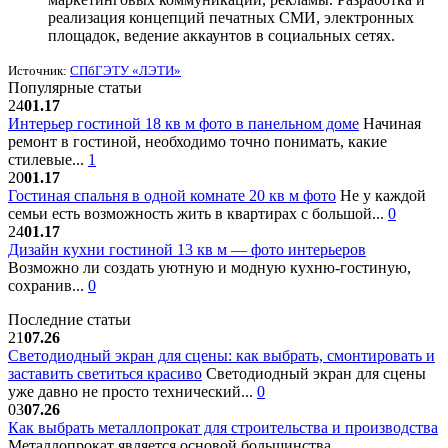
реализация концепций печатных СМИ, электронных
площадок, ведение аккаунтов в социальных сетях.
Источник:
СПбГЭТУ «ЛЭТИ»
Популярные статьи
24
01.17
Интерьер гостиной 18 кв м фото в панельном доме
Начиная
ремонт в гостиной, необходимо точно понимать, какие
стилевые...
1
20
01.17
Гостиная спальня в одной комнате 20 кв м фото
Не у каждой
семьи есть возможность жить в квартирах с большой...
0
24
01.17
Дизайн кухни гостиной 13 кв м — фото интерьеров
Возможно ли создать уютную и модную кухню-гостиную,
сохранив...
0
Последние статьи
21
07.26
Светодиодный экран для сцены: как выбрать, смонтировать и
заставить светиться красиво
Светодиодный экран для сцены
уже давно не просто технический...
0
03
07.26
Как выбрать металлопрокат для строительства и производства
Металлопрокат является основой большинства