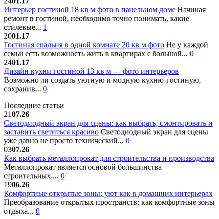
24
01.17
Интерьер гостиной 18 кв м фото в панельном доме
Начиная
ремонт в гостиной, необходимо точно понимать, какие
стилевые...
1
20
01.17
Гостиная спальня в одной комнате 20 кв м фото
Не у каждой
семьи есть возможность жить в квартирах с большой...
0
24
01.17
Дизайн кухни гостиной 13 кв м — фото интерьеров
Возможно ли создать уютную и модную кухню-гостиную,
сохранив...
0
Последние статьи
21
07.26
Светодиодный экран для сцены: как выбрать, смонтировать и
заставить светиться красиво
Светодиодный экран для сцены
уже давно не просто технический...
0
03
07.26
Как выбрать металлопрокат для строительства и производства
Металлопрокат является основой большинства
строительных,...
0
19
06.26
Комфортные открытые зоны: уют как в домашних интерьерах
Преобразование открытых пространств: как комфортные зоны
отдыха...
0