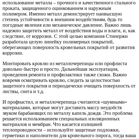
использование металла – прочного и качественного стального
проката, защищенного оцинкованием и наружным
полимером. Именно металл демонстрирует наивысшую
степень устойчивости к внешним воздействиям, будь то
погодные явления или механическое давление. Важно лишь
надежно защитить металл от воздействия воды и влаги, и, как
следствие, от коррозии. С этой целью компания Стинержи
разработала целую линейку полимерных покрытий,
оберегающих поверхность кровельных покрытий от развития
коррозии.
Монтировать кровлю из металлочерепицы или профлиста
довольно быстро и просто. Дальнейшая эксплуатация,
проведения ремонта и профилактики также схожи. Важно
вовремя осматривать кровлю, следить за целостностью
защитного покрытия и периодически очищать поверхность от
листвы, снега и т.д.
И профнастил, и металлочерепица считаются «шумными»
материалами, которые могут доставить массу неудобств
звуком барабанящих по металлу капель дождя. Это проблема
решается использованием специальных изоляционных
материалов и мембран. Что касается излишней
теплопроводности – используйте защитные подложки,
герметики и наполнители для кровельного пирога, тогда ваша