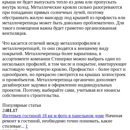
крыша не будет выпускать тепло из дома или пропускать
внутрь холод. Металлические кровли сильно разогреваются
при попадании прямых солнечных лучей, поэтому
обустраивать жилую мансарду под крышей из профлиста или
металлочерепицы может быть довольно проблематично. Для
такого помещения важна будет грамотно организованная
вентиляция.
Что касается отличий между металлопрофилем и
металлочерепицей, то они сводятся к внешнему виду
покрытий. Металлочерепица более вариативна, в
ассортименте компании Стинержи можно выбрать один из
нескольких профилей, в том числе и покрытие, имитирующее
настоящую черепичную кровлю. Профнастил – более прост и
однообразен, но прекрасно смотрится на крышах хозпостроек
и промобъектов. Металлочерепица органично дополняет
дизайнерские задумки в оформлении индивидуальных
проектов. Поэтому, выбирайте сами, учитывая все нюансы
собственного строительства.
Популярные статьи
24
01.17
Интерьер гостиной 18 кв м фото в панельном доме
Начиная
ремонт в гостиной, необходимо точно понимать, какие
стилевые...
1