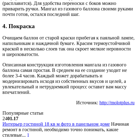
(расплавится). Для удобства переноски с боков можно
приварить ручки. Мангал из газового баллона своими руками
почти готов, остался последний шаг.
4. Покраска
Очищаем баллон от старой краски прибегая к паяльной лампе,
напильникам и наждачной бумаге. Красим термоустойчивой
краской в несколько слоев так она скроет мелкие неровности
и шероховатости.
Описанная конструкция изготовления мангала из газового
баллона самая простая. В среднем на ее создание уходит не
более 3-4 часов. Каждый может дорабатывать и
модернизировать исходя из собственных вкусов и целей, а
увлекательный и нетрудоемкий процесс оставит вам массу
впечатлений.
Источник:
http://molotplus.ru
Популярные статьи
24
01.17
Интерьер гостиной 18 кв м фото в панельном доме
Начиная
ремонт в гостиной, необходимо точно понимать, какие
стилевые...
1