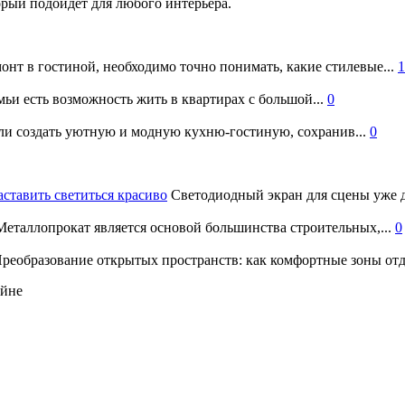
рый подойдет для любого интерьера.
онт в гостиной, необходимо точно понимать, какие стилевые...
1
ьи есть возможность жить в квартирах с большой...
0
и создать уютную и модную кухню-гостиную, сохранив...
0
аставить светиться красиво
Светодиодный экран для сцены уже д
еталлопрокат является основой большинства строительных,...
0
реобразование открытых пространств: как комфортные зоны отд
айне