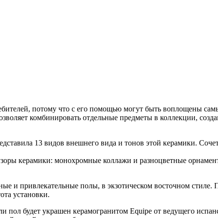
ребителей, потому что с его помощью могут быть воплощены самы
озволяет комбинировать отдельные предметы в коллекции, созд
едставила 13 видов внешнего вида и тонов этой керамики. Соче
 узоры керамики: монохромные коллажи и разноцветные орнамен
дные и привлекательные полы, в экзотическом восточном стиле. 
ота установки.
сли пол будет украшен керамогранитом Equipe от ведущего испа