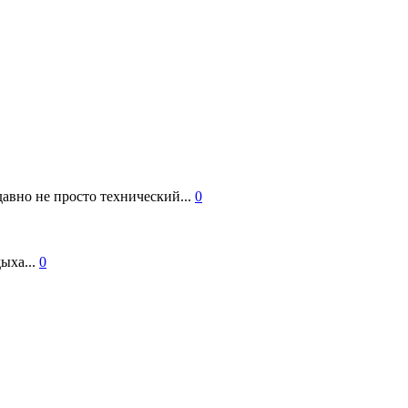
авно не просто технический...
0
ыха...
0