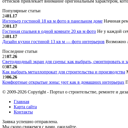
оттисков привлекает внимание оригинальным характером, кото
Популярные статьи
24
01.17
Интерьер гостиной 18 кв м фото в панельном доме
Начиная рем
20
01.17
Гостиная спальня в одной комнате 20 кв м фото
Не у каждой сем
24
01.17
Дизайн кухни гостиной 13 кв м — фото интерьеров
Возможно л
Последние статьи
21
07.26
Светодиодный экран для сцены: как выбрать, смонтировать и з
03
07.26
Как выбрать металлопрокат для строительства и производства
М
19
06.26
Комфортные открытые зоны: уют как в домашних интерьерах
П
© 2009-2026 Copyright - Портал о строительстве, ремонте и диз
Главная
Карта сайта
Контакты
Заявка успешно отправлена.
Мы скоро свяжемся с вами, ожидайте.