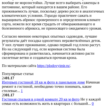
вообще не морозостойки. Лучше всего выбирать саженцы в
питомнике, который находится в вашем районе. Его
приживаемость лучше, поскольку дерево росло в аналогичных
климатических условиях. Гораздо практичнее сажать и
выращивать абрикос проверенного в определенном климате
сорта, нежели все время страдать от обмораживающего и
болезненного абрикоса, не приносящего ожидаемого урожая.
Согласно мнению некоторых опытных садоводов, лучшие
результаты даёт посадка однолетних неразветвлённых деток.
У них лучшее приживание, однако первый год плохо растут.
Но на следующий год, если корневая система была
сформирована и разветвилась, начинается активно расти
скелетные ветви и создаваться прочная крона.
По материалам сайта
https://plodovyimir.ru/
.
Популярные статьи
24
01.17
Интерьер гостиной 18 кв м фото в панельном доме
Начиная
ремонт в гостиной, необходимо точно понимать, какие
стилевые...
1
20
01.17
Гостиная спальня в одной комнате 20 кв м фото
Не у каждой
семьи есть возможность жить в квартирах с большой...
0