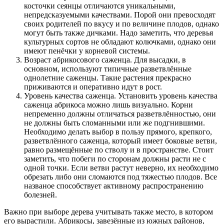
косточки сеянцы отличаются уникальными,
непредсказуемыми качествами. Порой они превосходят
своих родителей по вкусу и по величине плодов, однако
могут быть также дичками. Надо заметить, что деревья
культурных сортов не обладают колючками, однако они
имеют пенёчки у корневой системы.
Возраст абрикосового саженца. Для высадки, в
основном, используют типичные разветвлённые
однолетние саженцы. Такие растения прекрасно
приживаются и оперативно идут в рост.
Уровень качества саженца. Установить уровень качества
саженца абрикоса можно лишь визуально. Корни
непременно должны отличаться разветвлённостью, они
не должны быть сломанными или же подгнившими.
Необходимо делать выбор в пользу прямого, крепкого,
разветвлённого саженца, который имеет боковые ветви,
равно размещённые по стволу и в пространстве. Стоит
заметить, что побеги по сторонам должны расти не с
одной точки. Если ветви растут неверно, их необходимо
обрезать либо они сломаются под тяжестью плодов. Все
названое способствует активному распространению
болезней.
Важно при выборе дерева учитывать также место, в котором
его вырастили. Абрикосы, завезённые из южных районов,