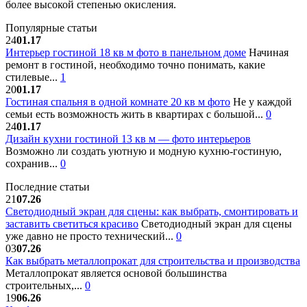
более высокой степенью окисления.
Популярные статьи
24
01.17
Интерьер гостиной 18 кв м фото в панельном доме
Начиная
ремонт в гостиной, необходимо точно понимать, какие
стилевые...
1
20
01.17
Гостиная спальня в одной комнате 20 кв м фото
Не у каждой
семьи есть возможность жить в квартирах с большой...
0
24
01.17
Дизайн кухни гостиной 13 кв м — фото интерьеров
Возможно ли создать уютную и модную кухню-гостиную,
сохранив...
0
Последние статьи
21
07.26
Светодиодный экран для сцены: как выбрать, смонтировать и
заставить светиться красиво
Светодиодный экран для сцены
уже давно не просто технический...
0
03
07.26
Как выбрать металлопрокат для строительства и производства
Металлопрокат является основой большинства
строительных,...
0
19
06.26