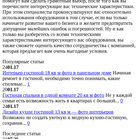
помогут вам сделать грамотный выбор, после того как вы
перечислите интересующие вас технические характеристики.
При этом специалисты проконсультируют вас относительно
использования оборудования в том случае, если вы только
начинаете развитие вашего бизнеса и желаете предотвратить
допущение малейших ошибок и погрешностей. Ну и как
только вы разберетесь со всеми техническими
характеристиками интересующего вас оборудования, вы
также сможете оценить качество сотрудничества с компанией,
которая предлагает вам очень выгодные условия.
Популярные статьи
24
01.17
Интерьер гостиной 18 кв м фото в панельном доме
Начиная
ремонт в гостиной, необходимо точно понимать, какие
стилевые...
1
20
01.17
Гостиная спальня в одной комнате 20 кв м фото
Не у каждой
семьи есть возможность жить в квартирах с большой...
0
24
01.17
Дизайн кухни гостиной 13 кв м — фото интерьеров
Возможно ли создать уютную и модную кухню-гостиную,
сохранив...
0
Последние статьи