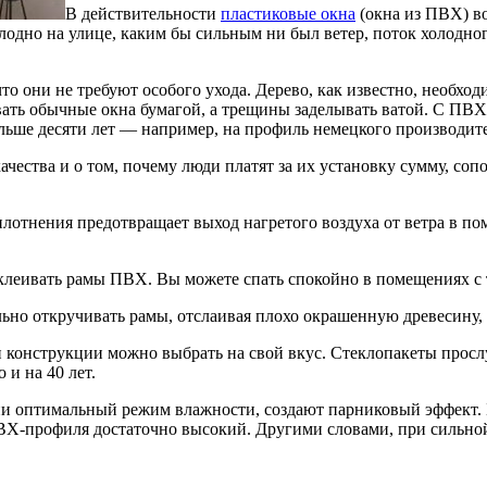
В действительности
пластиковые окна
(окна из ПВХ) в
одно на улице, каким бы сильным ни был ветер, поток холодног
то они не требуют особого ухода. Дерево, как известно, необхо
вать обычные окна бумагой, а трещины заделывать ватой. С ПВХ
ьше десяти лет — например, на профиль немецкого производител
чества и о том, почему люди платят за их установку сумму, сопо
плотнения предотвращает выход нагретого воздуха от ветра в по
аклеивать рамы ПВХ. Вы можете спать спокойно в помещениях с
льно откручивать рамы, отслаивая плохо окрашенную древесину, 
 конструкции можно выбрать на свой вкус. Стеклопакеты просл
 и на 40 лет.
и оптимальный режим влажности, создают парниковый эффект. Б
-профиля достаточно высокий. Другими словами, при сильной 