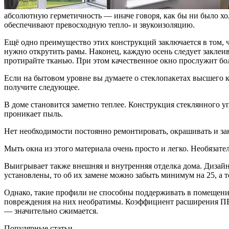
абсолютную герметичность — иначе говоря, как бы ни было хол
обеспечивают превосходную тепло- и звукоизоляцию.
Ещё одно преимущество этих конструкций заключается в том, ч
нужно открутить рамы. Наконец, каждую осень следует заклеи
протирайте тканью. При этом качественное окно прослужит бол
Если на бытовом уровне вы думаете о стеклопакетах высшего ка
получите следующее.
В доме становится заметно теплее. Конструкция стеклянного у
проникает пыль.
Нет необходимости постоянно ремонтировать, окрашивать и з
Мыть окна из этого материала очень просто и легко. Необязате
Выигрывает также внешняя и внутренняя отделка дома. Дизайн
установлены, то об их замене можно забыть минимум на 25, а то
Однако, такие профили не способны поддерживать в помещени
повреждения на них необратимы. Коэффициент расширения ПВХ
— значительно сжимается.
Популярные статьи