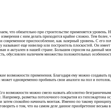
наем, что обязательно при строительстве применяется уровень. 
измерения с ним делать приходится крайне сложно.
Тем более, 
 и современное приспособление, как лазерный уровень. С его п
му называют еще нивелир или построитель плоскостей. Он имеет
ан и актуален в нашей стране. Большим спросом на данный мом
сть, обусловлен наличием множества положительных особенносте
окие возможности применения. Благодаря ему можно создавать пр
 может одновременно пробивать свои аналоги на пол и потолок.
 Его возможности можно смело назвать абсолютно безграничными
. Например, разметка потолочного покрытия из гипсокартона ос
а и затем спокойно начинать монтаж. Именно по такому принцип
оворить о том, что на самом деле данное приобретение весьма 