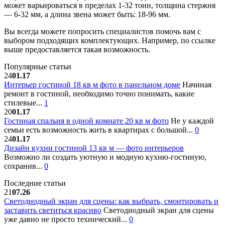
может варьироваться в пределах 1-32 тонн, толщина стержня
— 6-32 мм, а длина звена может быть: 18-96 мм.
Вы всегда можете попросить специалистов помочь вам с
выбором подходящих комплектующих. Например, по ссылке
выше предоставляется такая возможность.
Популярные статьи
24
01.17
Интерьер гостиной 18 кв м фото в панельном доме
Начиная
ремонт в гостиной, необходимо точно понимать, какие
стилевые...
1
20
01.17
Гостиная спальня в одной комнате 20 кв м фото
Не у каждой
семьи есть возможность жить в квартирах с большой...
0
24
01.17
Дизайн кухни гостиной 13 кв м — фото интерьеров
Возможно ли создать уютную и модную кухню-гостиную,
сохранив...
0
Последние статьи
21
07.26
Светодиодный экран для сцены: как выбрать, смонтировать и
заставить светиться красиво
Светодиодный экран для сцены
уже давно не просто технический...
0