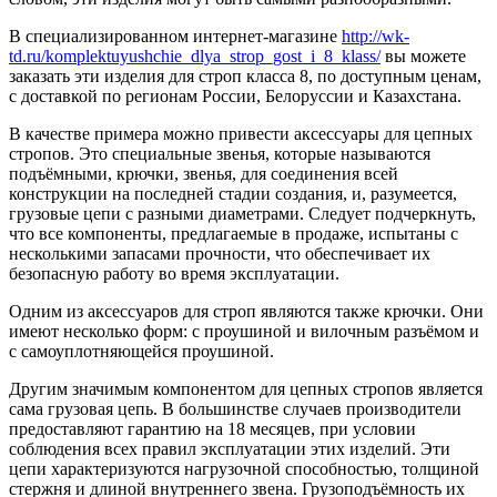
В специализированном интернет-магазине
http://wk-
td.ru/komplektuyushchie_dlya_strop_gost_i_8_klass/
вы можете
заказать эти изделия для строп класса 8, по доступным ценам,
с доставкой по регионам России, Белоруссии и Казахстана.
В качестве примера можно привести аксессуары для цепных
стропов. Это специальные звенья, которые называются
подъёмными, крючки, звенья, для соединения всей
конструкции на последней стадии создания, и, разумеется,
грузовые цепи с разными диаметрами. Следует подчеркнуть,
что все компоненты, предлагаемые в продаже, испытаны с
несколькими запасами прочности, что обеспечивает их
безопасную работу во время эксплуатации.
Одним из аксессуаров для строп являются также крючки. Они
имеют несколько форм: с проушиной и вилочным разъёмом и
с самоуплотняющейся проушиной.
Другим значимым компонентом для цепных стропов является
сама грузовая цепь. В большинстве случаев производители
предоставляют гарантию на 18 месяцев, при условии
соблюдения всех правил эксплуатации этих изделий. Эти
цепи характеризуются нагрузочной способностью, толщиной
стержня и длиной внутреннего звена. Грузоподъёмность их