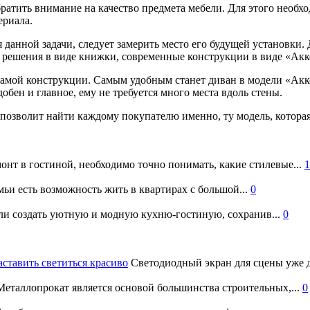
ратить внимание на качество предмета мебели. Для этого необх
ериала.
я данной задачи, следует замерить место его будущей установки
 решения в виде книжки, современные конструкции в виде «Акк
 самой конструкции. Самым удобным станет диван в модели «Акк
обен и главное, ему не требуется много места вдоль стены.
 позволит найти каждому покупателю именно, ту модель, котора
онт в гостиной, необходимо точно понимать, какие стилевые...
1
ьи есть возможность жить в квартирах с большой...
0
и создать уютную и модную кухню-гостиную, сохранив...
0
аставить светиться красиво
Светодиодный экран для сцены уже д
еталлопрокат является основой большинства строительных,...
0