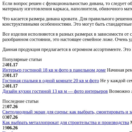
Если вопрос решен с функциональностью дивана, то следует об
материалу изготовления каркаса, наполнителя, обивочного мат
Что касается размера дивана кровати. Для правильного решени
конструктивными особенностями. Это могут быть стандартные
Все изделия исполняются в разных размерах в зависимости от
разобранном состоянии, это настоящее семейное ложе. Очень уд
Данная продукция предлагается в огромном ассортименте. Это
Популярные статьи
24
01.17
Интерьер гостиной 18 кв м фото в панельном доме
Начиная рем
20
01.17
Гостиная спальня в одной комнате 20 кв м фото
Не у каждой сем
24
01.17
Дизайн кухни гостиной 13 кв м — фото интерьеров
Возможно л
Последние статьи
21
07.26
Светодиодный экран для сцены: как выбрать, смонтировать и з
03
07.26
Как выбрать металлопрокат для строительства и производства
М
19
06.26