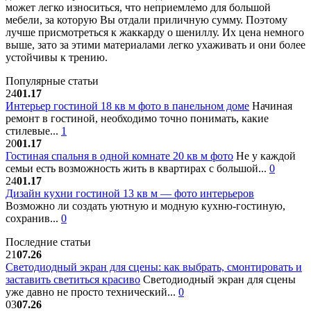
может легко износиться, что неприемлемо для большой
мебели, за которую Вы отдали приличную сумму. Поэтому
лучше присмотреться к жаккарду о шениллу. Их цена немного
выше, зато за этими материалами легко ухаживать и они более
устойчивы к трению.
Популярные статьи
24
01.17
Интерьер гостиной 18 кв м фото в панельном доме
Начиная
ремонт в гостиной, необходимо точно понимать, какие
стилевые...
1
20
01.17
Гостиная спальня в одной комнате 20 кв м фото
Не у каждой
семьи есть возможность жить в квартирах с большой...
0
24
01.17
Дизайн кухни гостиной 13 кв м — фото интерьеров
Возможно ли создать уютную и модную кухню-гостиную,
сохранив...
0
Последние статьи
21
07.26
Светодиодный экран для сцены: как выбрать, смонтировать и
заставить светиться красиво
Светодиодный экран для сцены
уже давно не просто технический...
0
03
07.26