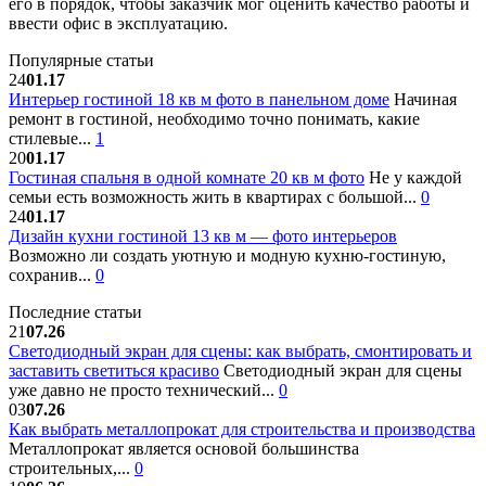
его в порядок, чтобы заказчик мог оценить качество работы и
ввести офис в эксплуатацию.
Популярные статьи
24
01.17
Интерьер гостиной 18 кв м фото в панельном доме
Начиная
ремонт в гостиной, необходимо точно понимать, какие
стилевые...
1
20
01.17
Гостиная спальня в одной комнате 20 кв м фото
Не у каждой
семьи есть возможность жить в квартирах с большой...
0
24
01.17
Дизайн кухни гостиной 13 кв м — фото интерьеров
Возможно ли создать уютную и модную кухню-гостиную,
сохранив...
0
Последние статьи
21
07.26
Светодиодный экран для сцены: как выбрать, смонтировать и
заставить светиться красиво
Светодиодный экран для сцены
уже давно не просто технический...
0
03
07.26
Как выбрать металлопрокат для строительства и производства
Металлопрокат является основой большинства
строительных,...
0