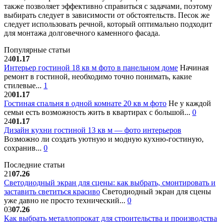
также позволяет эффективно справиться с задачами, поэтому
выбирать следует в зависимости от обстоятельств. Песок же
следует использовать речной, который оптимально подходит
для монтажа долговечного каменного фасада.
Популярные статьи
24
01.17
Интерьер гостиной 18 кв м фото в панельном доме
Начиная
ремонт в гостиной, необходимо точно понимать, какие
стилевые...
1
20
01.17
Гостиная спальня в одной комнате 20 кв м фото
Не у каждой
семьи есть возможность жить в квартирах с большой...
0
24
01.17
Дизайн кухни гостиной 13 кв м — фото интерьеров
Возможно ли создать уютную и модную кухню-гостиную,
сохранив...
0
Последние статьи
21
07.26
Светодиодный экран для сцены: как выбрать, смонтировать и
заставить светиться красиво
Светодиодный экран для сцены
уже давно не просто технический...
0
03
07.26
Как выбрать металлопрокат для строительства и производства