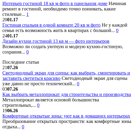
Интерьер гостиной 18 кв м фото в панельном доме
Начиная
ремонт в гостиной, необходимо точно понимать, какие
стилевые...
1
20
01.17
Гостиная спальня в одной комнате 20 кв м фото
Не у каждой
семьи есть возможность жить в квартирах с большой...
0
24
01.17
Дизайн кухни гостиной 13 кв м — фото интерьеров
Возможно ли создать уютную и модную кухню-гостиную,
сохранив...
0
Последние статьи
21
07.26
Светодиодный экран для сцены: как выбрать, смонтировать и
заставить светиться красиво
Светодиодный экран для сцены
уже давно не просто технический...
0
03
07.26
Как выбрать металлопрокат для строительства и производства
Металлопрокат является основой большинства
строительных,...
0
19
06.26
Комфортные открытые зоны: уют как в домашних интерьерах
Преобразование открытых пространств: как комфортные зоны
отдыха...
0