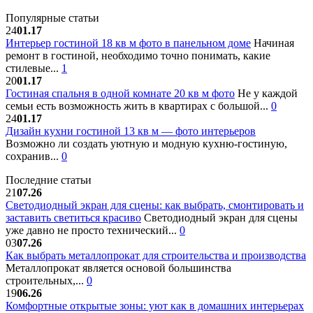
Популярные статьи
24
01.17
Интерьер гостиной 18 кв м фото в панельном доме
Начиная
ремонт в гостиной, необходимо точно понимать, какие
стилевые...
1
20
01.17
Гостиная спальня в одной комнате 20 кв м фото
Не у каждой
семьи есть возможность жить в квартирах с большой...
0
24
01.17
Дизайн кухни гостиной 13 кв м — фото интерьеров
Возможно ли создать уютную и модную кухню-гостиную,
сохранив...
0
Последние статьи
21
07.26
Светодиодный экран для сцены: как выбрать, смонтировать и
заставить светиться красиво
Светодиодный экран для сцены
уже давно не просто технический...
0
03
07.26
Как выбрать металлопрокат для строительства и производства
Металлопрокат является основой большинства
строительных,...
0
19
06.26
Комфортные открытые зоны: уют как в домашних интерьерах