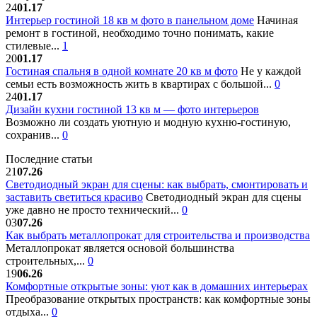
24
01.17
Интерьер гостиной 18 кв м фото в панельном доме
Начиная
ремонт в гостиной, необходимо точно понимать, какие
стилевые...
1
20
01.17
Гостиная спальня в одной комнате 20 кв м фото
Не у каждой
семьи есть возможность жить в квартирах с большой...
0
24
01.17
Дизайн кухни гостиной 13 кв м — фото интерьеров
Возможно ли создать уютную и модную кухню-гостиную,
сохранив...
0
Последние статьи
21
07.26
Светодиодный экран для сцены: как выбрать, смонтировать и
заставить светиться красиво
Светодиодный экран для сцены
уже давно не просто технический...
0
03
07.26
Как выбрать металлопрокат для строительства и производства
Металлопрокат является основой большинства
строительных,...
0
19
06.26
Комфортные открытые зоны: уют как в домашних интерьерах
Преобразование открытых пространств: как комфортные зоны
отдыха...
0